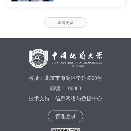
查看更多
校址：北京市海淀区学院路29号
邮编：100083
技术支持：信息网络与数据中心
管理登录