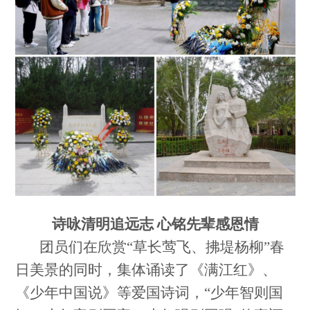
诗咏清明追远志
心铭先辈感恩情
团员们在欣赏
“草长莺飞、
拂堤杨柳
”春
日美景的同时，
集体诵读了《满江红》、
《少年中国说》
等爱国诗词，
“少年智则国