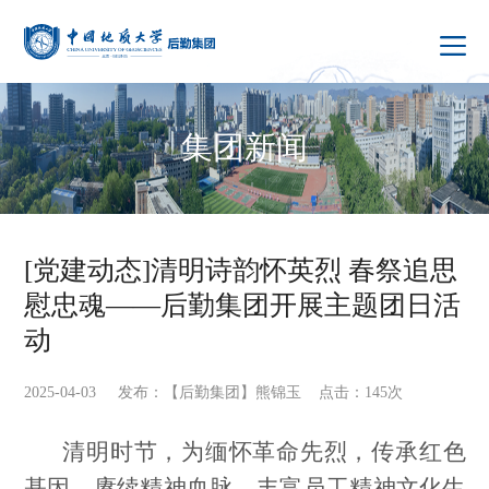
集团新闻
[党建动态]清明诗韵怀英烈 春祭追思
慰忠魂——后勤集团开展主题团日活
动
2025-04-03 发布：【后勤集团】熊锦玉 点击：
145
次
清明时节，为
缅怀革命先烈，传承红色
基因，赓续精神血脉
，丰富员工精神文化生