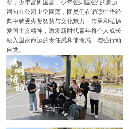
智，少年富则国富，少年强则国强”的豪迈
词句在公园上空回荡，团员们在诵读中华经
典中感受先贤智慧与文化魅力，传承和弘扬
爱国主义精神，激发新时代青年将个人成长
融入国家命运的责任感和使命感，增强行动
自觉。