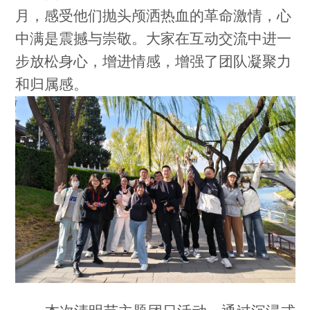
月，感受他们抛头颅洒热血的革命激情，
心
中满是震撼与崇敬
。大家在互动交流中进一
步放松身心，
增进情感，增强了团队凝聚力
和
归属感。