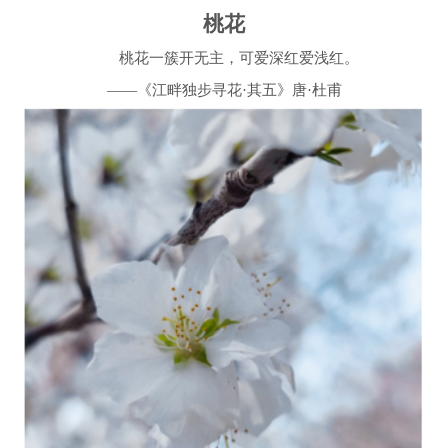
桃花
桃花一簇开无主，可爱深红爱浅红。
——
《江畔独步寻花·其五》唐·杜甫