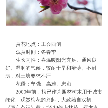
赏花地点：工会西侧
观赏时间：冬春季
生长习性：喜温暖阳光充足、通风良
好、湿润的气候，较耐干旱和瘠薄、不耐
涝，对土壤要求不严
花语：坚强、高雅、忠贞
2000
年前，梅已作为园林树木用于城市
绿化。观赏梅花的兴起，大致始自汉初。
《西京杂记》载：“汉初修上林苑，远方各