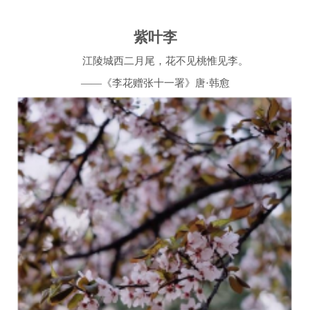
紫叶李
江陵城西二月尾，花不见桃惟见李。
——
《李花赠张十一署》唐·韩愈