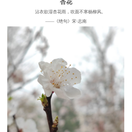
杏花
沾衣欲湿杏花雨，吹面不寒杨柳风。
——《绝句》宋·志南