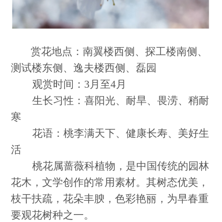
赏花地点：南翼楼西侧、探工楼南侧、
测试楼东侧、逸夫楼西侧、磊园
观赏时间：3月至4月
生长习性：喜阳光、耐旱、畏涝、稍耐
寒
花语：桃李满天下、健康长寿、美好生
活
桃花属蔷薇科植物，是中国传统的园林
花木，文学创作的常用素材。其树态优美，
枝干扶疏，花朵丰腴，色彩艳丽，为早春重
要观花树种之一。