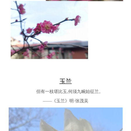
玉兰
但有一枝堪比玉,何须九畹始征兰。
——
《玉兰》明·张茂吴