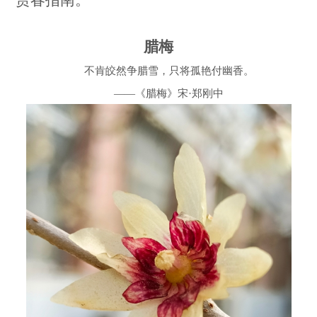
赏春指南。
腊梅
不肯皎然争腊雪，只将孤艳付幽香。
——
《腊梅》宋·郑刚中