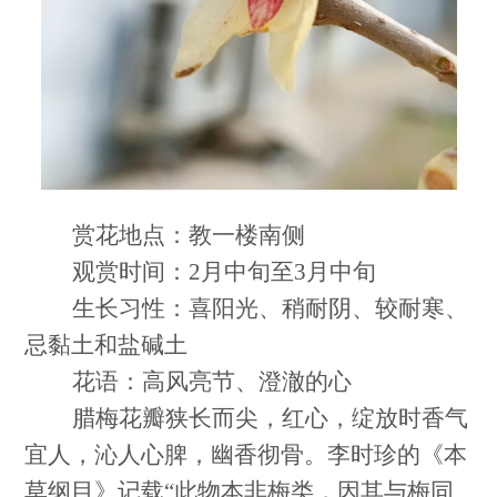
赏花地点：教一楼南侧
观赏时间：2月中旬至3月中旬
生长习性：喜阳光、稍耐阴、较耐寒、
忌黏土和盐碱土
花语：高风亮节、澄澈的心
腊梅花瓣狭长而尖，红心，绽放时香气
宜人，沁人心脾，幽香彻骨。李时珍的《本
草纲目》记载“此物本非梅类，因其与梅同