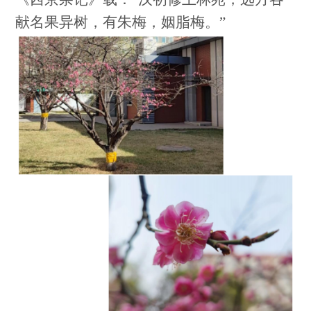
献名果异树，有朱梅，姻脂梅。”