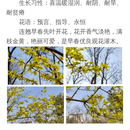
生长习性：喜温暖湿润、耐阴、耐旱、
耐贫瘠
花语：预言、指导、永恒
连翘早春先叶开花，花开香气淡艳，满
枝金黄，艳丽可爱，是早春优良观花灌木。