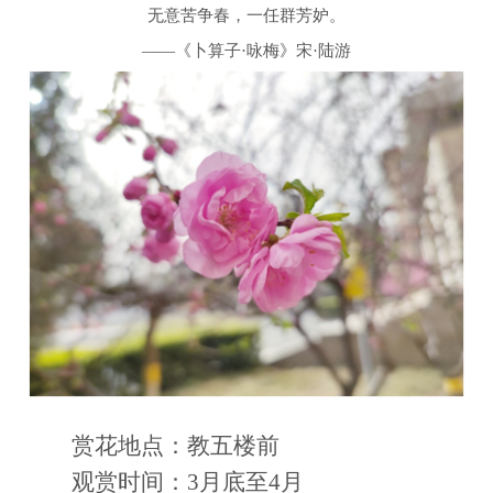
无意苦争春，一任群芳妒。
——《卜算子·咏梅》宋·陆游
赏花地点：教五楼前
观赏时间：3月底至4月