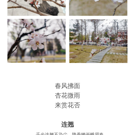
春风拂面
杏花微雨
来赏花否
连翘
千步连翘不染尘，降香懒画蛾眉春。