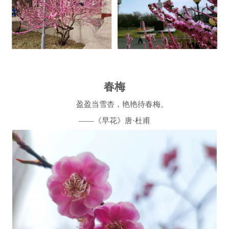
春梅
盈盈当雪杏，艳艳待春梅。
——
《早花》唐·杜甫