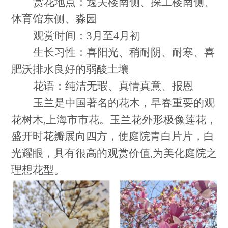
赏花地点：逸夫楼南侧、探工楼南侧、
体育馆东侧、淼园
观赏时间：3月至4月初
生长习性：喜阳光、稍耐阴、耐寒、喜
肥沃排水良好的弱酸土壤
花语：纯洁无瑕、真情真意、报恩
玉兰是中国著名的花木，早春重要的观
花树木,上海市市花。玉兰花外形极像莲花，
盛开时花瓣展向四方，使庭院青白片片，白
光耀眼，具有很高的观赏价值,为美化庭院之
理想花型。