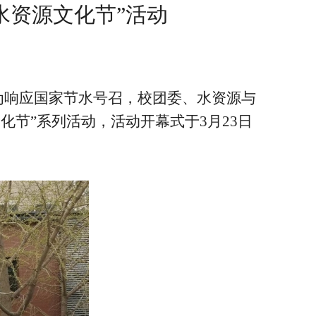
水资源文化节”活动
。 为响应国家节水号召，校团委、水资源与
化节”系列活动，活动开幕式于3月23日