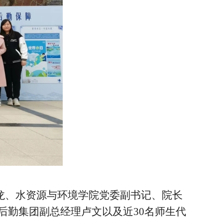
龙、水资源与环境学院党委副书记、院长
后勤集团副总经理卢文以及近30名师生代