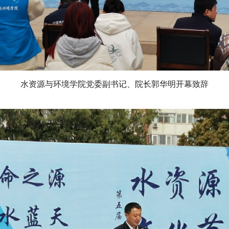
水资源与环境学院党委副书记、院长郭华明开幕致辞