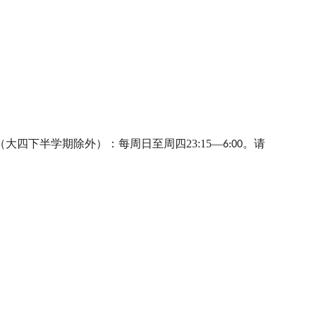
复
（大四下半学期除外）：每周日至周四
23:15
—
。请
6:00