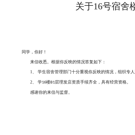
关于16号宿舍
同学，你好！
来信收悉。根据你反映的情况答复如下：
1
、 学生宿舍管理部门十分重视你反映的情况，组织专人
2
、 学
楼
层理发店资质手续齐全，具有经营资格。
16
B1
感谢你的来信与监督。